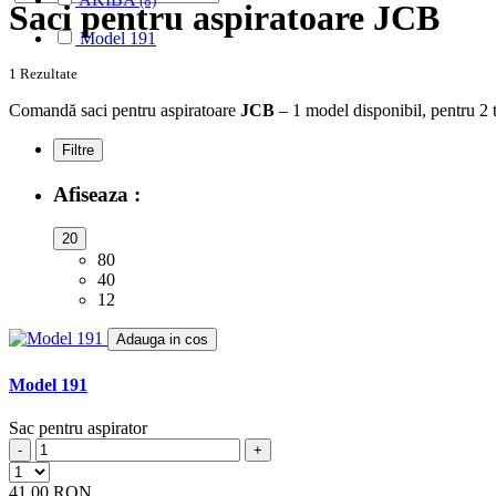
(8)
Saci pentru aspiratoare JCB
ALASKA
(28)
Model 191
ALBATROS
(9)
ALFATEC
(17)
1 Rezultate
ALIEN
(2)
ALIV
Comandă saci pentru aspiratoare
JCB
– 1 model disponibil, pentru 2 t
(1)
ALLERGY CARE
(1)
Filtre
ALMERIA
(1)
ALPINA
(10)
Afiseaza :
ALTIC
(3)
ALTO
(12)
20
ALTUS
(1)
80
AMADIS
(5)
40
AMROS
(1)
12
AMSTAR
(2)
AMSTERDAM
(2)
Adauga in cos
AMSTRAD
(7)
ANTECH
(2)
Model 191
APL
(3)
AQUA VAC
(3)
Sac pentru aspirator
AR-TECH
(3)
-
+
ARC-EN-CIEL
(6)
ARCELIK
(3)
41,00 RON