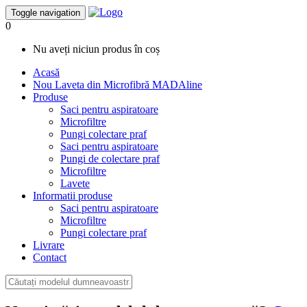
Toggle navigation
0
Nu aveți niciun produs în coș
Acasă
Nou
Laveta din Microfibră MADAline
Produse
Saci pentru aspiratoare
Microfiltre
Pungi colectare praf
Saci pentru aspiratoare
Pungi de colectare praf
Microfiltre
Lavete
Informatii produse
Saci pentru aspiratoare
Microfiltre
Pungi colectare praf
Livrare
Contact