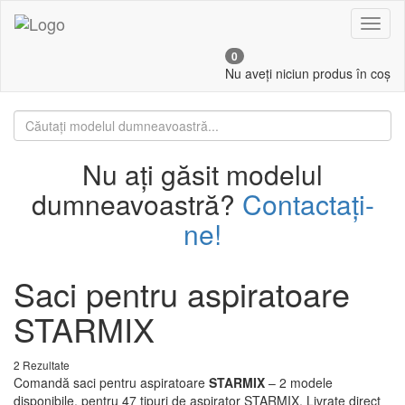
Toggl
naviga
0
Nu aveți niciun produs în coș
Nu ați găsit modelul
dumneavoastră?
Contactați-
ne!
Saci pentru aspiratoare
STARMIX
2 Rezultate
Comandă saci pentru aspiratoare
STARMIX
– 2 modele
disponibile, pentru 47 tipuri de aspirator STARMIX. Livrate direct