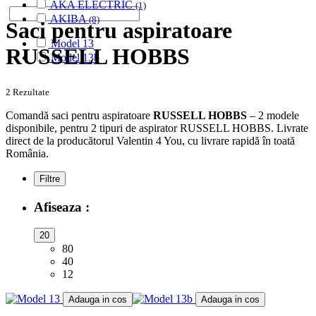
AKA ELECTRIC
(1)
AKIBA
(8)
Saci pentru aspiratoare
ALASKA
(28)
Model 13
ALBATROS
(9)
RUSSELL HOBBS
Model 13b
ALFATEC
(17)
ALIEN
(2)
ALIV
(1)
2 Rezultate
ALLERGY CARE
(1)
Comandă saci pentru aspiratoare
RUSSELL HOBBS
– 2 modele
ALMERIA
(1)
disponibile, pentru 2 tipuri de aspirator RUSSELL HOBBS. Livrate
ALPINA
(10)
direct de la producătorul Valentin 4 You, cu livrare rapidă în toată
ALTIC
(3)
România.
ALTO
(12)
ALTUS
(1)
Filtre
AMADIS
(5)
AMROS
(1)
Afiseaza :
AMSTAR
(2)
AMSTERDAM
(2)
20
AMSTRAD
(7)
80
ANTECH
(2)
40
APL
(3)
12
AQUA VAC
(3)
Adauga in cos
Adauga in cos
AR-TECH
(3)
ARC-EN-CIEL
(6)