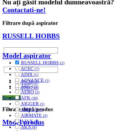
Nu ați găsit modelul dumneavoastră?
Contactați-ne!
Filtrare după aspirator
RUSSELL HOBBS
Model aspirator
RUSSELL HOBBS
(2)
ACEC
(7)
ADIX
(1)
ADVANCE
(1)
15128
(2)
AEG
(35)
17977
(2)
AERO
(2)
AFK
Resetează
(26)
AIGGER
(1)
Filtrare după produs
AIRFLO
(5)
AIRMATE
(2)
Model produs
AJAX
(1)
AKA
(4)