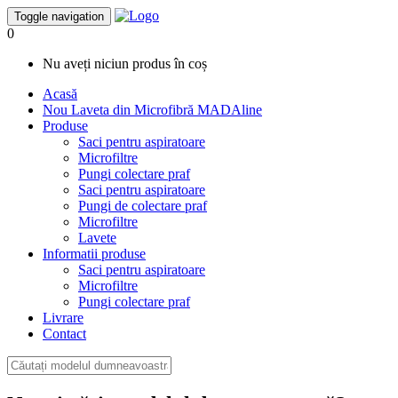
Toggle navigation
0
Nu aveți niciun produs în coș
Acasă
Nou
Laveta din Microfibră MADAline
Produse
Saci pentru aspiratoare
Microfiltre
Pungi colectare praf
Saci pentru aspiratoare
Pungi de colectare praf
Microfiltre
Lavete
Informatii produse
Saci pentru aspiratoare
Microfiltre
Pungi colectare praf
Livrare
Contact