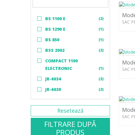
Mode
BS 1100 E
(2)
SAC P
BS 1290 E
(1)
BS 850
(1)
BSS 2002
(2)
COMPACT 1100
Mode
ELECTRONIC
(1)
SAC P
JR-6034
(2)
JR-6030
(2)
Mode
Resetează
SAC P
FILTRARE DUPĂ
PRODUS