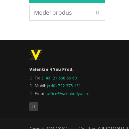
Model produs
Valentin 4 You Prod.
Fix:
(+40) 21 668 60 69
Mobil:
(+40) 722 375 131
Email:
office@valentin4you.ro
Copyright 2005-2026 Valentin 4 You Prod, CUI: RO1579181, Re