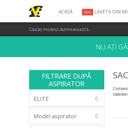
ACASĂ
LAVETA DIN M
NOU
NU AȚI G
SAC
FILTRARE DUPĂ
ASPIRATOR
Comandă
Valentin
ELITE
Model aspirator