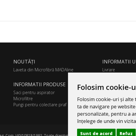
NOUTĂȚI
INFORMATII U
Laveta din Microfibră MADAline
Livrare
GDPR
INFORMATII PRODUSE
Folosim cookie-u
Saci pentru aspirator
Microfiltre
Folosim cookie-uri și alt
Pungi pentru colectare praf
ta de navigare pe website-
personalizate, pentru a an
înțelege de unde vin vizitat
Sunt de acord
Refuz
g. Com. J40/10818/1992. Toate drepturile rezervate.