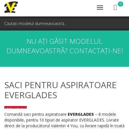
0
Toggle
navigation
NU AȚI GĂSIT MODELUL
DUMNEAVOASTRĂ?
CONTACTAȚI-NE!
SACI PENTRU ASPIRATOARE
EVERGLADES
8 Rezultate
Comandă saci pentru aspiratoare
EVERGLADES
– 8 modele
disponibile, pentru 10 tipuri de aspirator EVERGLADES. Livrate
direct de la producătorul Valentin 4 You, cu livrare rapidă în toată