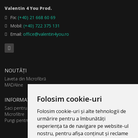
Valentin 4 You Prod.
Fix:
(+40) 21 668 60 69
Mobil:
(+40) 722 375 131
Email:
office@valentin4you.ro
NOUTĂȚI
Laveta din Microfibră
MADAline
Folosim cookie-uri
INFORMATII PRODUSE
Saci pentru aspirator
Folosim cookie-uri și alte tehnologii de
Microfiltre
urmărire pentru a îmbunătăți
Pungi pentru colectare praf
experiența ta de navigare pe website-ul
nostru, pentru afișa conținut și reclame