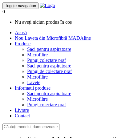
Toggle navigation
0
Nu aveți niciun produs în coș
Acasă
Nou
Laveta din Microfibră MADAline
Produse
Saci pentru aspiratoare
Microfiltre
Pungi colectare praf
Saci pentru aspiratoare
Pungi de colectare praf
Microfiltre
Lavete
Informatii produse
Saci pentru aspiratoare
Microfiltre
Pungi colectare praf
Livrare
Contact