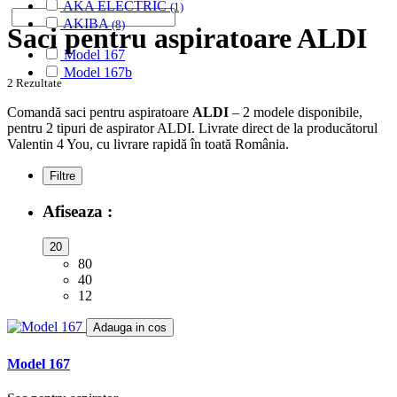
AKA ELECTRIC
(1)
AKIBA
(8)
Saci pentru aspiratoare ALDI
ALASKA
(28)
Model 167
ALBATROS
(9)
Model 167b
ALFATEC
(17)
2 Rezultate
ALIEN
(2)
ALIV
Comandă saci pentru aspiratoare
ALDI
– 2 modele disponibile,
(1)
pentru 2 tipuri de aspirator ALDI. Livrate direct de la producătorul
ALLERGY CARE
(1)
Valentin 4 You, cu livrare rapidă în toată România.
ALMERIA
(1)
ALPINA
(10)
Filtre
ALTIC
(3)
ALTO
(12)
Afiseaza :
ALTUS
(1)
AMADIS
(5)
20
AMROS
(1)
80
AMSTAR
(2)
40
AMSTERDAM
(2)
12
AMSTRAD
(7)
ANTECH
(2)
Adauga in cos
APL
(3)
AQUA VAC
(3)
Model 167
AR-TECH
(3)
ARC-EN-CIEL
(6)