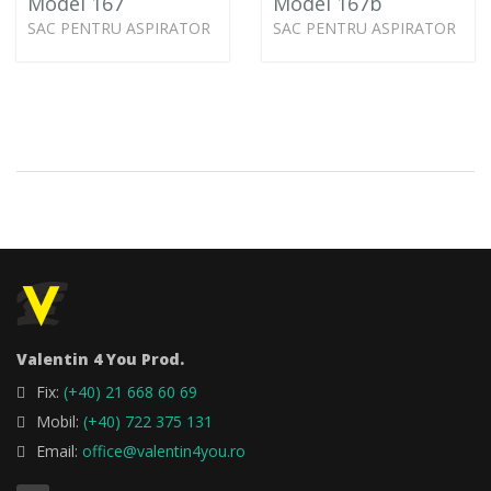
Model 167
Model 167b
SAC PENTRU ASPIRATOR
SAC PENTRU ASPIRATOR
Valentin 4 You Prod.
Fix:
(+40) 21 668 60 69
Mobil:
(+40) 722 375 131
Email:
office@valentin4you.ro