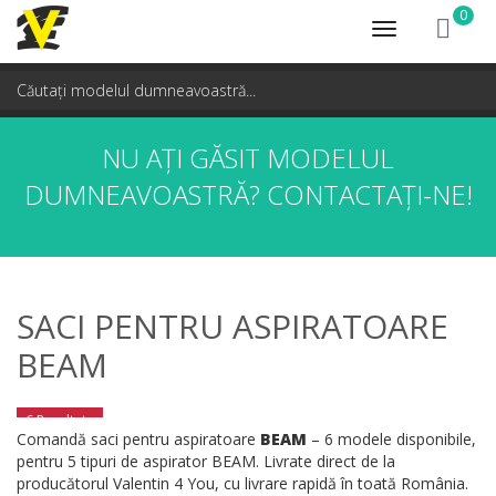
0
Toggle
navigation
NU AȚI GĂSIT MODELUL
DUMNEAVOASTRĂ?
CONTACTAȚI-NE!
SACI PENTRU ASPIRATOARE
BEAM
6 Rezultate
Comandă saci pentru aspiratoare
BEAM
– 6 modele disponibile,
pentru 5 tipuri de aspirator BEAM. Livrate direct de la
producătorul Valentin 4 You, cu livrare rapidă în toată România.