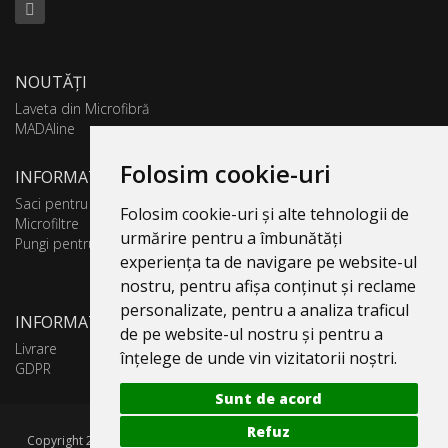
NOUTĂȚI
Laveta din Microfibră
MADAline
Folosim cookie-uri
INFORMATII PRODUSE
Saci pentru aspirator
Folosim cookie-uri și alte tehnologii de
Microfiltre
urmărire pentru a îmbunătăți
Pungi pentru colectare praf
experiența ta de navigare pe website-ul
nostru, pentru afișa conținut și reclame
personalizate, pentru a analiza traficul
INFORMATII UTILE
de pe website-ul nostru și pentru a
Livrare
înțelege de unde vin vizitatorii noștri.
GDPR
Sunt de acord
Refuz
Copyright 2005-2026 Valentin 4 You Prod, CUI: RO1579181, Reg. Com.