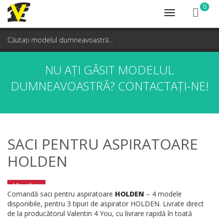
0
Toggle
navigation
NU AȚI GĂSIT MODELUL
DUMNEAVOASTRĂ?
CONTACTAȚI-NE!
SACI PENTRU ASPIRATOARE
HOLDEN
4 Rezultate
Comandă saci pentru aspiratoare
HOLDEN
– 4 modele
disponibile, pentru 3 tipuri de aspirator HOLDEN. Livrate direct
de la producătorul Valentin 4 You, cu livrare rapidă în toată