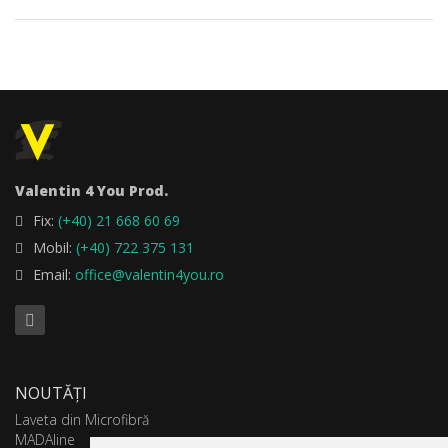
Valentin 4 You Prod.
Fix:
(+40) 21 668 60 69
Mobil:
(+40) 722 375 131
Email:
office@valentin4you.ro
NOUTĂȚI
Laveta din Microfibră
MADAline