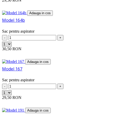
29,50 RON
ELETROSTAR
(1)
ELETTROZETA
(14)
Adauga in cos
ELEXAVOX
(6)
Model 164b
ELFO
(1)
ELIN
(10)
ELITE
(9)
Sac pentru aspirator
ELRAM
(7)
-
+
ELTRING
(1)
ELTRON
(2)
30,50 RON
ELTROPA
(8)
EMATIC
(7)
EMIDE
Adauga in cos
(4)
ENERGICA
(1)
Model 167
ENTRONIC
(2)
EROSON
(3)
Sac pentru aspirator
ERRES
(2)
-
+
ETA
(33)
ETERNAL
(4)
29,50 RON
EUDORA
(2)
EUP
(9)
EUREKA
(1)
Adauga in cos
EURELEM
(3)