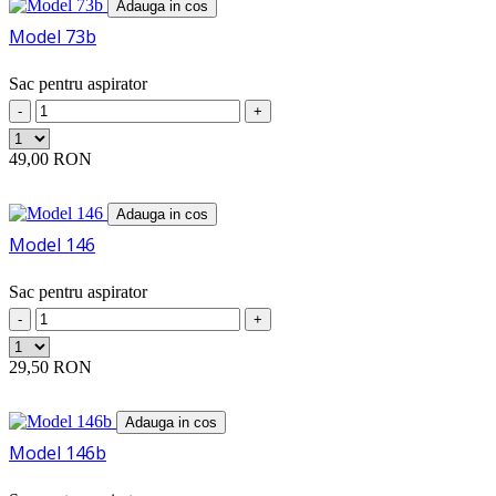
Waschsauger
(1)
Adauga in cos
DELTON
(4)
Model 73b
DEWALT
(7)
DIAMANT
(3)
DICAFF
Sac pentru aspirator
(11)
DILEM
(12)
-
+
DIRT DEVIL
(43)
DIV
(3)
49,00 RON
DOMATIC
(1)
DOMIX
(2)
Adauga in cos
DOMO
(3)
DOMO STAR
(4)
Model 146
DOMOTEC
(7)
DPE
(3)
Sac pentru aspirator
DREAM CLEAN
(1)
-
+
DUN RITE
(2)
DUNWAY
(4)
29,50 RON
DUO
(3)
DURABRAND
(7)
DUSTCRAFT
(1)
Adauga in cos
DUWAY
(1)
Model 146b
DYNAMIX
(1)
E-MATIC
(4)