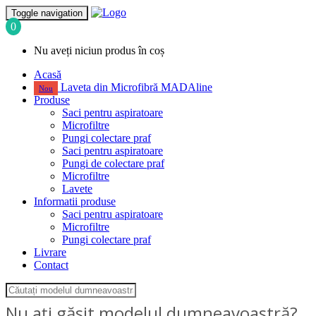
Toggle navigation
0
Nu aveți niciun produs în coș
Acasă
Laveta din Microfibră MADAline
Nou
Produse
Saci pentru aspiratoare
Microfiltre
Pungi colectare praf
Saci pentru aspiratoare
Pungi de colectare praf
Microfiltre
Lavete
Informatii produse
Saci pentru aspiratoare
Microfiltre
Pungi colectare praf
Livrare
Contact
Nu ați găsit modelul dumneavoastră?