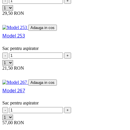
FERM
-
+
(7)
FERRARI
(9)
FERSEN
(3)
29,50 RON
FIF
(18)
FILTERCLEAN
(5)
Adauga in cos
FIMAP
(2)
Model 253
FIRST
(4)
FIRST LINE
(5)
FIRSTLINE
(9)
Sac pentru aspirator
FLAMA
(8)
-
+
FLOORDRESS
(2)
FLOORMATIC
(7)
21,50 RON
FLOORPUL
(1)
FLOR LINE
(2)
FOMA
(2)
Adauga in cos
FRANGER
(3)
Model 267
FRIAC
(7)
FRILEC
(2)
Sac pentru aspirator
FUDA
(12)
-
+
FUST
(11)
GAGGIA
(4)
57,00 RON
GEMEX
(6)
GERMATIC
(8)