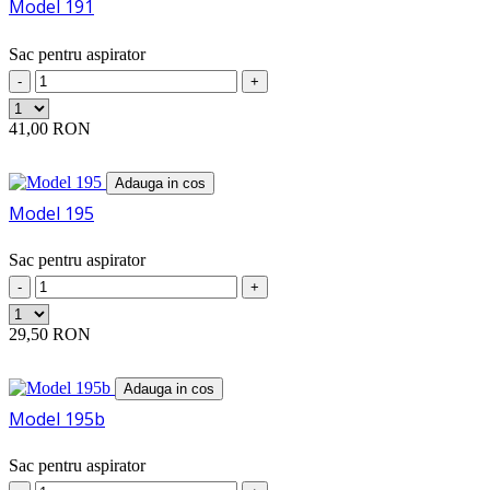
Model 191
EUROPA
(4)
EUROSTEAM
(3)
Sac pentru aspirator
EUROTEC
(1)
EUROTECH
(5)
-
+
EUROTRAITSOL
(1)
EVERGLADES
(8)
41,00 RON
EVGO
(4)
EVOLT
(2)
Adauga in cos
EWT
(1)
EXCELLENT
Model 195
(1)
EXCLUSIF
(4)
EXCLUSIV
(1)
Sac pentru aspirator
EXPRESS
(8)
-
+
FAGOR
(21)
FAKIR
(2)
29,50 RON
FALCON
(2)
FAM
(10)
FAMULUS
(4)
Adauga in cos
FANTOM
(4)
Model 195b
FAR
(9)
FAVORIT
(4)
Sac pentru aspirator
FELIX
(1)