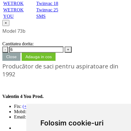
WETROK
Twinvac 18
WETROK
Twinvac 25
YOU
SMS
×
Model 73b
Cantitatea dorita:
-
+
Close
Adauga in cos
Producător de saci pentru aspiratoare din
1992
Valentin 4 You Prod.
Fix:
(+40) 21 668 60 69
Mobil:
(+40) 722 375 131
Email:
office@valentin4you.ro
Folosim cookie-uri