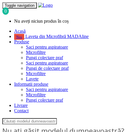
Toggle navigation
0
Nu aveți niciun produs în coș
Acasă
Laveta din Microfibră MADAline
Nou
Produse
Saci pentru aspiratoare
Microfiltre
Pungi colectare praf
Saci pentru aspiratoare
Pungi de colectare praf
Microfiltre
Lavete
Informatii produse
Saci pentru aspiratoare
Microfiltre
Pungi colectare praf
Livrare
Contact
Nu ați găsit modelul dumneavoastră?