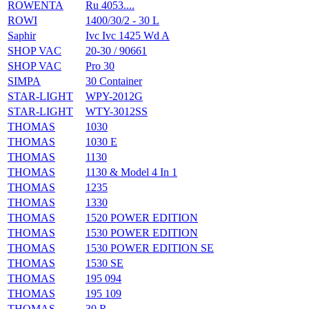
ROWENTA
Ru 4053....
ROWI
1400/30/2 - 30 L
Saphir
Ivc Ivc 1425 Wd A
SHOP VAC
20-30 / 90661
SHOP VAC
Pro 30
SIMPA
30 Container
STAR-LIGHT
WPY-2012G
STAR-LIGHT
WTY-3012SS
THOMAS
1030
THOMAS
1030 E
THOMAS
1130
THOMAS
1130 & Model 4 In 1
THOMAS
1235
THOMAS
1330
THOMAS
1520 POWER EDITION
THOMAS
1530 POWER EDITION
THOMAS
1530 POWER EDITION SE
THOMAS
1530 SE
THOMAS
195 094
THOMAS
195 109
THOMAS
30 R