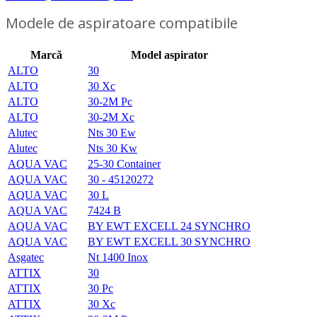
Modele de aspiratoare compatibile
Marcă
Model aspirator
ALTO
30
ALTO
30 Xc
ALTO
30-2M Pc
ALTO
30-2M Xc
Alutec
Nts 30 Ew
Alutec
Nts 30 Kw
AQUA VAC
25-30 Container
AQUA VAC
30 - 45120272
AQUA VAC
30 L
AQUA VAC
7424 B
AQUA VAC
BY EWT EXCELL 24 SYNCHRO
AQUA VAC
BY EWT EXCELL 30 SYNCHRO
Asgatec
Nt 1400 Inox
ATTIX
30
ATTIX
30 Pc
ATTIX
30 Xc