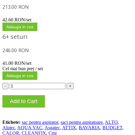
213.00
RON
42.60 RON/set
Adauga in cos
6+ seturi
246.00
RON
41.00 RON/set
Cel mai bun preț / set
Adauga in cos
-
+
Add to Cart
Etichete:
sac pentru aspirator
,
saci pentru aspiratoare
,
ALTO
,
Alutec
,
AQUA VAC
,
Asgatec
,
ATTIX
,
BAVARIA
,
BUDGET
,
CALOR
,
CLEANFIX
,
Cmi