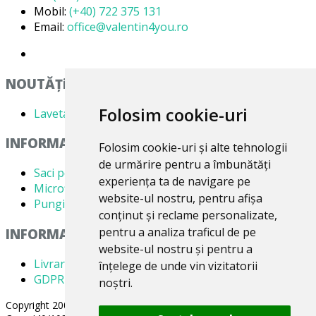
AMSTRAD
(7)
Mobil:
(+40) 722 375 131
BSK
(5)
Email:
office@valentin4you.ro
ANTECH
(2)
BUDGET
(5)
APL
(3)
BUGGY
(1)
AQUA VAC
(3)
NOUTĂȚi
BUSH
(10)
AR-TECH
(3)
Folosim cookie-uri
Laveta din Microfibră MADAline
BVC
(1)
ARC-EN-CIEL
(6)
CALOR
INFORMATII PRODUSE
(9)
Folosim cookie-uri și alte tehnologii
ARCELIK
(3)
de urmărire pentru a îmbunătăți
CAMERON
(4)
Saci pentru aspirator
ARCTIC
(4)
experiența ta de navigare pe
Microfiltre
CARLTON
(2)
website-ul nostru, pentru afișa
ARENA
(1)
Pungi pentru colectare praf
CARREFOUR
conținut și reclame personalizate,
(9)
ARGOS
(5)
pentru a analiza traficul de pe
INFORMATII UTILE
CASAMIX
(5)
website-ul nostru și pentru a
ARIETE
(8)
Livrare
CASCADE
(1)
înțelege de unde vin vizitatorii
ARLETT
(1)
GDPR
noștri.
CAT
(6)
ARNO
(1)
Copyright 2005-2026 Valentin 4 You Prod, CUI: RO1579181, Reg.
CENCORP
(1)