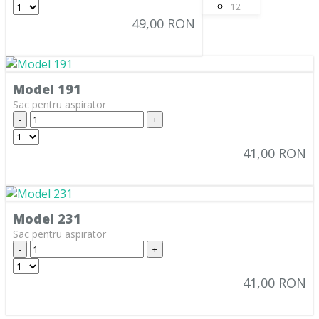
12
49,00 RON
AMSTERDAM
(2)
AMSTRAD
(7)
ANTECH
(2)
Model 191
APL
(3)
Sac pentru aspirator
-
+
AR-TECH
(3)
ARC-EN-CIEL
(6)
41,00 RON
ARCELIK
(3)
ARCTIC
(4)
Model 231
ARENA
(1)
Sac pentru aspirator
ARGOS
(5)
-
+
ARIETE
(8)
41,00 RON
ARLETT
(1)