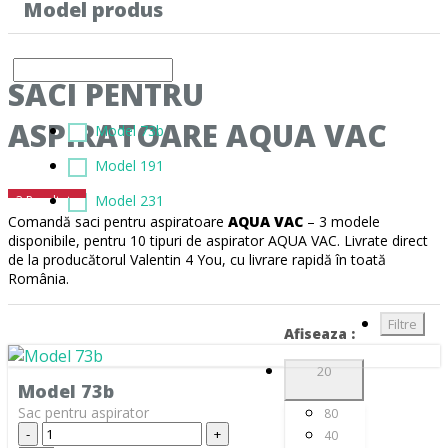
Model produs
ALBATROS
(9)
ALFATEC
(17)
SACI PENTRU
ALIEN
(2)
ASPIRATOARE AQUA VAC
ALIV
(1)
Model 73b
ALLERGY CARE
(1)
Model 191
ALMERIA
(1)
Model 231
3 Rezultate
Comandă saci pentru aspiratoare
AQUA VAC
– 3 modele
ALPINA
(10)
disponibile, pentru 10 tipuri de aspirator AQUA VAC. Livrate direct
de la producătorul Valentin 4 You, cu livrare rapidă în toată
ALTIC
(3)
România.
ALTO
(12)
Filtre
Afiseaza :
ALTUS
(1)
20
AMADIS
(5)
Model 73b
AMROS
(1)
Sac pentru aspirator
80
-
+
40
AMSTAR
(2)