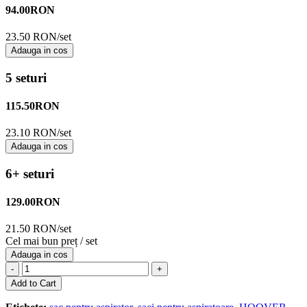
94.00
RON
23.50 RON/set
Adauga in cos
5 seturi
115.50
RON
23.10 RON/set
Adauga in cos
6+ seturi
129.00
RON
21.50 RON/set
Cel mai bun preț / set
Adauga in cos
-
+
Add to Cart