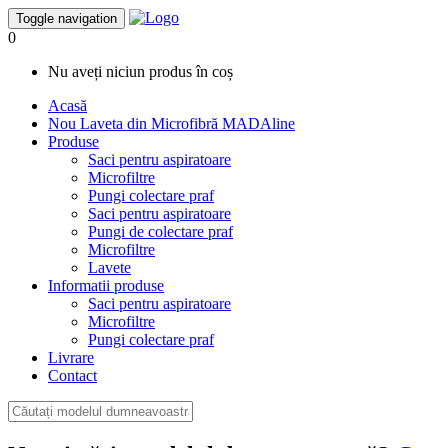
Toggle navigation
0
Nu aveți niciun produs în coș
Acasă
Nou
Laveta din Microfibră MADAline
Produse
Saci pentru aspiratoare
Microfiltre
Pungi colectare praf
Saci pentru aspiratoare
Pungi de colectare praf
Microfiltre
Lavete
Informatii produse
Saci pentru aspiratoare
Microfiltre
Pungi colectare praf
Livrare
Contact