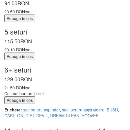
94.00
RON
23.50 RON/set
Adauga in cos
5 seturi
115.50
RON
23.10 RON/set
Adauga in cos
6+ seturi
129.00
RON
21.50 RON/set
Cel mai bun preț / set
Adauga in cos
Etichete:
sac pentru aspirator
,
saci pentru aspiratoare
,
BUSH
,
CARLTON
,
DIRT DEVIL
,
DREAM CLEAN
,
HOOVER