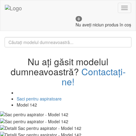
Toggl
naviga
0
Nu aveți niciun produs în coș
Nu ați găsit modelul
dumneavoastră?
Contactați-
ne!
Saci pentru aspiratoare
Model 142