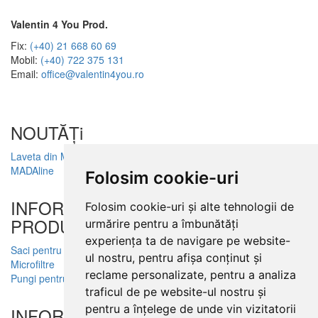
Valentin 4 You Prod.
Fix:
(+40) 21 668 60 69
Mobil:
(+40) 722 375 131
Email:
office@valentin4you.ro
NOUTĂȚi
Laveta din Microfibră
MADAline
Folosim cookie-uri
INFORMATII
Folosim cookie-uri și alte tehnologii de
PRODUSE
urmărire pentru a îmbunătăți
experiența ta de navigare pe website-
Saci pentru aspirator
ul nostru, pentru afișa conținut și
Microfiltre
reclame personalizate, pentru a analiza
Pungi pentru colectare praf
traficul de pe website-ul nostru și
pentru a înțelege de unde vin vizitatorii
INFORMATII