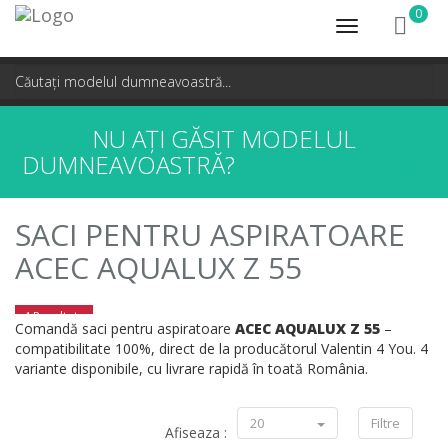
0
Toggle
navigation
NU AȚI GĂSIT MODELUL
DUMNEAVOASTRĂ?
CONTACTAȚI-NE!
SACI PENTRU ASPIRATOARE
ACEC AQUALUX Z 55
4 Rezultate
Comandă saci pentru aspiratoare
ACEC AQUALUX Z 55
–
compatibilitate 100%, direct de la producătorul Valentin 4 You. 4
variante disponibile, cu livrare rapidă în toată România.
20
Filtre
Afiseaza :