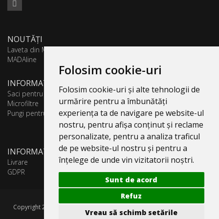
NOUTĂȚI
Laveta din Microfibră
MADAline
Folosim cookie-uri
INFORMATII PRODUSE
Folosim cookie-uri și alte tehnologii de
Saci pentru aspirator
urmărire pentru a îmbunătăți
Microfiltre
experiența ta de navigare pe website-ul
Pungi pentru colectare praf
nostru, pentru afișa conținut și reclame
personalizate, pentru a analiza traficul
de pe website-ul nostru și pentru a
INFORMATII UTILE
înțelege de unde vin vizitatorii noștri.
Livrare
GDPR
Sunt de acord
Refuz
Copyright 2005-2026 Valentin 4 You Prod, CUI: RO1579181, Reg. Com.
Vreau să schimb setările
J40/10818/1992. Toate drepturile rezervate.