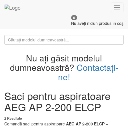
Toggl
naviga
0
Nu aveți niciun produs în coș
Nu ați găsit modelul
dumneavoastră?
Contactați-
ne!
Saci pentru aspiratoare
AEG AP 2-200 ELCP
2 Rezultate
Comandă saci pentru aspiratoare
AEG AP 2-200 ELCP
–