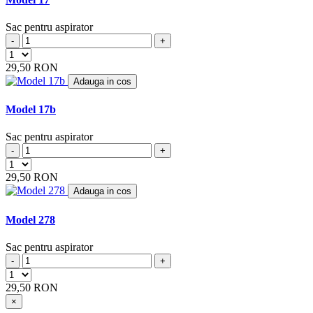
ARCTIC
(4)
ARENA
Sac pentru aspirator
(1)
ARGOS
-
+
(5)
ARIETE
(8)
29,50 RON
ARLETT
(1)
Adauga in cos
ARNO
(1)
ASLOSAREF
(1)
Model 17b
ASPIWASH
(1)
ATLANTA
(4)
Sac pentru aspirator
ATOMIC
(2)
-
+
BAUKNECHT
(4)
BAUR
(4)
29,50 RON
BAUR VERSAND
(4)
Adauga in cos
BEAM
(6)
BEKO
(19)
Model 278
BERTON
(1)
BERYL
(2)
Sac pentru aspirator
BEST ELECTRIC
(2)
-
+
BESTRON
(17)
BETRON
(10)
29,50 RON
BETRONIC
(1)
×
BHG
(2)