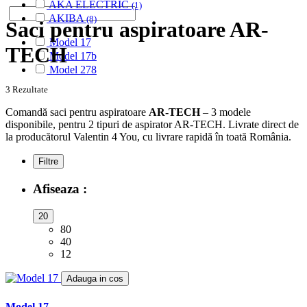
AKA ELECTRIC
(1)
AKIBA
(8)
Saci pentru aspiratoare AR-
ALASKA
(28)
Model 17
ALBATROS
(9)
TECH
Model 17b
ALFATEC
(17)
Model 278
ALIEN
(2)
ALIV
(1)
3 Rezultate
ALLERGY CARE
(1)
Comandă saci pentru aspiratoare
AR-TECH
– 3 modele
ALMERIA
(1)
disponibile, pentru 2 tipuri de aspirator AR-TECH. Livrate direct de
ALPINA
(10)
la producătorul Valentin 4 You, cu livrare rapidă în toată România.
ALTIC
(3)
ALTO
(12)
Filtre
ALTUS
(1)
AMADIS
(5)
Afiseaza :
AMROS
(1)
AMSTAR
(2)
20
AMSTERDAM
(2)
80
AMSTRAD
(7)
40
ANTECH
(2)
12
APL
(3)
AQUA VAC
Adauga in cos
(3)
ARC-EN-CIEL
(6)
ARCELIK
Model 17
(3)