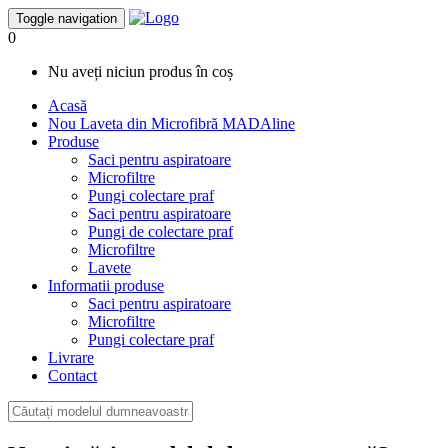
Toggle navigation
0
Nu aveți niciun produs în coș
Acasă
Nou
Laveta din Microfibră MADAline
Produse
Saci pentru aspiratoare
Microfiltre
Pungi colectare praf
Saci pentru aspiratoare
Pungi de colectare praf
Microfiltre
Lavete
Informatii produse
Saci pentru aspiratoare
Microfiltre
Pungi colectare praf
Livrare
Contact