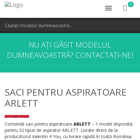
0
Toggle
navigation
NU AȚI GĂSIT MODELUL
DUMNEAVOASTRĂ?
CONTACTAȚI-NE!
SACI PENTRU ASPIRATOARE
ARLETT
1 Rezultate
Comandă saci pentru aspiratoare
ARLETT
– 1 model disponibil,
pentru 32 tipuri de aspirator ARLETT. Livrate direct de la
producătorul Valentin 4 You, cu livrare rapidă în toată România.