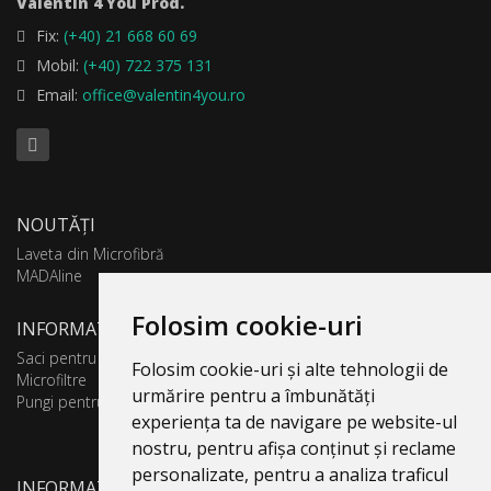
Valentin 4 You Prod.
Fix:
(+40) 21 668 60 69
Mobil:
(+40) 722 375 131
Email:
office@valentin4you.ro
NOUTĂȚI
Laveta din Microfibră
MADAline
Folosim cookie-uri
INFORMATII PRODUSE
Saci pentru aspirator
Folosim cookie-uri și alte tehnologii de
Microfiltre
urmărire pentru a îmbunătăți
Pungi pentru colectare praf
experiența ta de navigare pe website-ul
nostru, pentru afișa conținut și reclame
personalizate, pentru a analiza traficul
INFORMATII UTILE