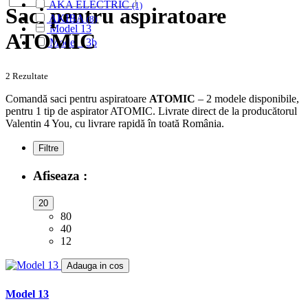
AKA ELECTRIC
(1)
Saci pentru aspiratoare
AKIBA
(8)
Model 13
ALASKA
(28)
ATOMIC
Model 13b
ALBATROS
(9)
ALFATEC
(17)
ALIEN
(2)
2 Rezultate
ALIV
(1)
Comandă saci pentru aspiratoare
ATOMIC
– 2 modele disponibile,
ALLERGY CARE
(1)
pentru 1 tip de aspirator ATOMIC. Livrate direct de la producătorul
ALMERIA
(1)
Valentin 4 You, cu livrare rapidă în toată România.
ALPINA
(10)
ALTIC
(3)
Filtre
ALTO
(12)
ALTUS
(1)
Afiseaza :
AMADIS
(5)
AMROS
(1)
20
AMSTAR
(2)
80
AMSTERDAM
(2)
40
AMSTRAD
(7)
12
ANTECH
(2)
APL
Adauga in cos
(3)
AQUA VAC
(3)
AR-TECH
Model 13
(3)
ARC-EN-CIEL
(6)