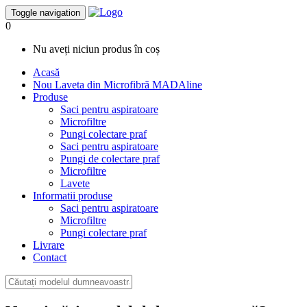
Toggle navigation
0
Nu aveți niciun produs în coș
Acasă
Nou
Laveta din Microfibră MADAline
Produse
Saci pentru aspiratoare
Microfiltre
Pungi colectare praf
Saci pentru aspiratoare
Pungi de colectare praf
Microfiltre
Lavete
Informatii produse
Saci pentru aspiratoare
Microfiltre
Pungi colectare praf
Livrare
Contact