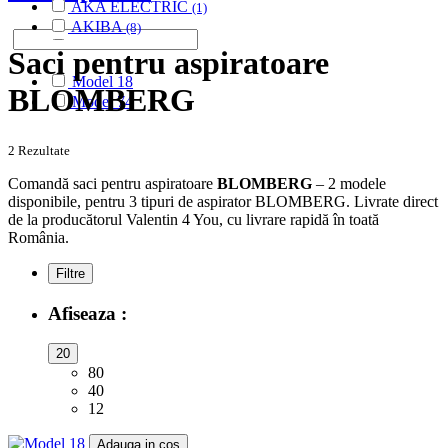
AKA ELECTRIC
(1)
AKIBA
(8)
ALASKA
(28)
Saci pentru aspiratoare
ALBATROS
(9)
Model 18
ALFATEC
(17)
BLOMBERG
Model 74
ALIEN
(2)
ALIV
(1)
ALLERGY CARE
(1)
2 Rezultate
ALMERIA
(1)
Comandă saci pentru aspiratoare
BLOMBERG
– 2 modele
ALPINA
(10)
disponibile, pentru 3 tipuri de aspirator BLOMBERG. Livrate direct
ALTIC
(3)
de la producătorul Valentin 4 You, cu livrare rapidă în toată
ALTO
(12)
România.
ALTUS
(1)
AMADIS
(5)
Filtre
AMROS
(1)
AMSTAR
(2)
Afiseaza :
AMSTERDAM
(2)
AMSTRAD
(7)
20
ANTECH
(2)
80
APL
(3)
40
AQUA VAC
(3)
12
AR-TECH
(3)
Adauga in cos
ARC-EN-CIEL
(6)