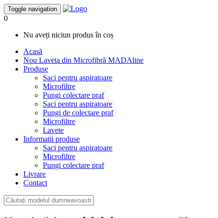
Toggle navigation
0
Nu aveți niciun produs în coș
Acasă
Nou
Laveta din Microfibră MADAline
Produse
Saci pentru aspiratoare
Microfiltre
Pungi colectare praf
Saci pentru aspiratoare
Pungi de colectare praf
Microfiltre
Lavete
Informatii produse
Saci pentru aspiratoare
Microfiltre
Pungi colectare praf
Livrare
Contact