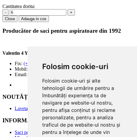
BSK
(5)
ALMERIA
(1)
Cantitatea dorita:
BUDGET
(5)
ALPINA
(10)
-
+
BUGGY
(1)
ALTIC
(3)
Close
Adauga in cos
BUSH
(10)
ALTO
(12)
BVC
(1)
ALTUS
(1)
Producător de saci pentru aspiratoare din 1992
CALOR
(9)
AMADIS
(5)
CAMERON
(4)
AMROS
(1)
CARLTON
(2)
AMSTAR
(2)
CARREFOUR
(9)
AMSTERDAM
Valentin 4 You Prod.
(2)
CASAMIX
(5)
AMSTRAD
(7)
CASCADE
(1)
Fix:
(+40) 21 668 60 69
Folosim cookie-uri
ANTECH
(2)
CAT
(6)
Mobil:
(+40) 722 375 131
APL
(3)
CENCORP
Email:
office@valentin4you.ro
(1)
AQUA VAC
(3)
CENTREX
Folosim cookie-uri și alte
(2)
AR-TECH
(3)
CHALLENGE
(1)
tehnologii de urmărire pentru a
ARC-EN-CIEL
(6)
CHROMEX
(26)
îmbunătăți experiența ta de
ARCELIK
NOUTĂȚi
(3)
CHUNHUA
(1)
ARCTIC
navigare pe website-ul nostru,
(4)
CLARKE
(1)
ARENA
Laveta din Microfibră MADAline
(1)
pentru afișa conținut și reclame
CLATRONIC / CTC
(31)
ARGOS
(5)
CLEANFIX
personalizate, pentru a analiza
(12)
INFORMATII PRODUSE
ARIETE
(8)
COLGATE
(1)
traficul de pe website-ul nostru și
ARLETT
(1)
COLLO
(3)
pentru a înțelege de unde vin
Saci pentru aspirator
ARNO
(1)
COLUMBUS
(11)