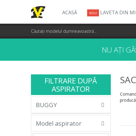
ACASĂ
LAVETA DIN M
NOU
NU AȚI G
SAC
FILTRARE DUPĂ
ASPIRATOR
Comandă
producăt
BUGGY
Model aspirator