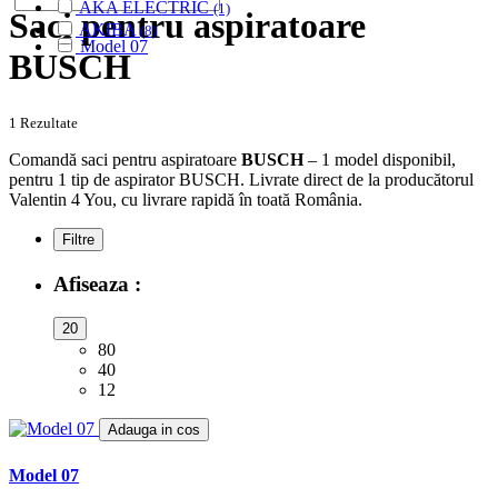
AKA ELECTRIC
(1)
Saci pentru aspiratoare
AKIBA
(8)
Model 07
ALASKA
(28)
BUSCH
ALBATROS
(9)
ALFATEC
(17)
ALIEN
(2)
1 Rezultate
ALIV
(1)
Comandă saci pentru aspiratoare
BUSCH
– 1 model disponibil,
ALLERGY CARE
(1)
pentru 1 tip de aspirator BUSCH. Livrate direct de la producătorul
ALMERIA
(1)
Valentin 4 You, cu livrare rapidă în toată România.
ALPINA
(10)
ALTIC
(3)
Filtre
ALTO
(12)
ALTUS
(1)
Afiseaza :
AMADIS
(5)
AMROS
(1)
20
AMSTAR
(2)
80
AMSTERDAM
(2)
40
AMSTRAD
(7)
12
ANTECH
(2)
APL
Adauga in cos
(3)
AQUA VAC
(3)
AR-TECH
Model 07
(3)
ARC-EN-CIEL
(6)