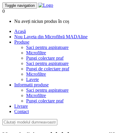
Toggle navigation
0
Nu aveți niciun produs în coș
Acasă
Nou
Laveta din Microfibră MADAline
Produse
Saci pentru aspiratoare
Microfiltre
Pungi colectare praf
Saci pentru aspiratoare
Pungi de colectare praf
Microfiltre
Lavete
Informatii produse
Saci pentru aspiratoare
Microfiltre
Pungi colectare praf
Livrare
Contact