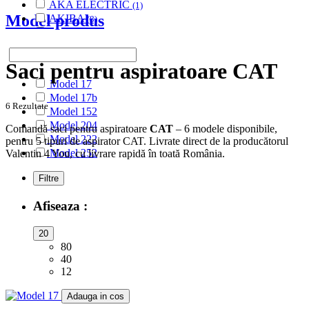
AKA ELECTRIC
(1)
Model produs
AKIBA
(8)
ALASKA
(28)
ALBATROS
(9)
ALFATEC
(17)
Saci pentru aspiratoare CAT
ALIEN
(2)
Model 17
ALIV
(1)
Model 17b
ALLERGY CARE
(1)
6 Rezultate
Model 152
ALMERIA
(1)
Model 204
ALPINA
Comandă saci pentru aspiratoare
CAT
– 6 modele disponibile,
(10)
Model 222
pentru 5 tipuri de aspirator CAT. Livrate direct de la producătorul
ALTIC
(3)
Model 252
Valentin 4 You, cu livrare rapidă în toată România.
ALTO
(12)
ALTUS
(1)
Filtre
AMADIS
(5)
AMROS
(1)
Afiseaza :
AMSTAR
(2)
AMSTERDAM
(2)
20
AMSTRAD
(7)
80
ANTECH
(2)
40
APL
(3)
12
AQUA VAC
(3)
AR-TECH
(3)
Adauga in cos
ARC-EN-CIEL
(6)