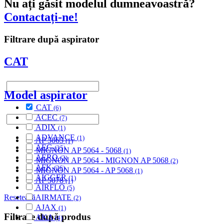
Nu ați găsit modelul dumneavoastră?
Contactați-ne!
Filtrare după aspirator
CAT
Model aspirator
CAT
(6)
ACEC
(7)
ADIX
(1)
ADVANCE
(1)
AP 5065
(1)
AEG
(35)
MIGNON AP 5064 - 5068
(1)
AERO
(2)
MIGNON AP 5064 - MIGNON AP 5068
(2)
AFK
(26)
MIGNON AP 5064 - AP 5068
(1)
AIGGER
(1)
AP 5078
(1)
AIRFLO
(5)
AIRMATE
Resetează
(2)
AJAX
(1)
Filtrare după produs
AKA
(4)