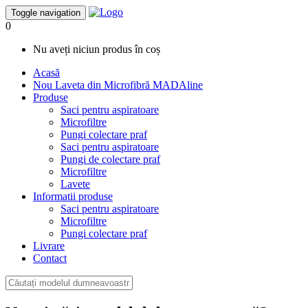
Toggle navigation
0
Nu aveți niciun produs în coș
Acasă
Nou
Laveta din Microfibră MADAline
Produse
Saci pentru aspiratoare
Microfiltre
Pungi colectare praf
Saci pentru aspiratoare
Pungi de colectare praf
Microfiltre
Lavete
Informatii produse
Saci pentru aspiratoare
Microfiltre
Pungi colectare praf
Livrare
Contact