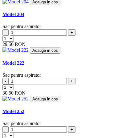
Adauga in cos
BHG
(2)
BIMAR
(4)
Model 204
BIMATEK
(6)
BIRUM
(4)
Sac pentru aspirator
BITRON
(1)
-
+
BLISS
(2)
BLOKKER
(1)
29,50 RON
BLOMBERG
(2)
Adauga in cos
BLUE
(2)
BLUE AIR
(7)
Model 222
BLUE SKY
(18)
BLUE WIND
(1)
Sac pentru aspirator
BLUEWIND
(2)
-
+
BOB HOME
(8)
BOMANN
(34)
30,50 RON
BOOSTY
(5)
Adauga in cos
BOREAL
(5)
BOREMA
(2)
Model 252
BORK
(8)
BOSCH
(29)
Sac pentru aspirator
BRAUN
(1)
-
+
BRAVO
(4)