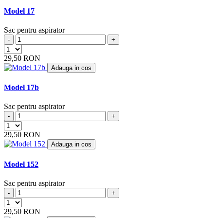
ARCELIK
(3)
Model 17
ARCTIC
(4)
ARENA
(1)
Sac pentru aspirator
ARGOS
(5)
-
+
ARIETE
(8)
ARLETT
29,50 RON
(1)
ARNO
(1)
Adauga in cos
ASLOSAREF
(1)
ASPIWASH
Model 17b
(1)
ATLANTA
(4)
ATOMIC
Sac pentru aspirator
(2)
BAUKNECHT
-
+
(4)
BAUR
(4)
29,50 RON
BAUR VERSAND
(4)
Adauga in cos
BEAM
(6)
BEKO
(19)
Model 152
BERTON
(1)
BERYL
(2)
Sac pentru aspirator
BEST ELECTRIC
(2)
-
+
BESTRON
(17)
BETRON
(10)
29,50 RON
BETRONIC
(1)