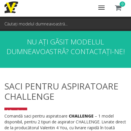
0
Toggle
navigation
NU AȚI GĂSIT MODELUL
DUMNEAVOASTRĂ?
CONTACTAȚI-NE!
SACI PENTRU ASPIRATOARE
CHALLENGE
1 Rezultate
Comandă saci pentru aspiratoare
CHALLENGE
– 1 model
disponibil, pentru 2 tipuri de aspirator CHALLENGE. Livrate direct
de la producătorul Valentin 4 You, cu livrare rapidă în toată