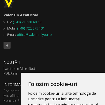
Valentin 4 You Prod.
Fix:
(+40) 21 668 60 69
Mobil:
(+40) 722 375 131
Email:
office@valentin4you.ro
NOUTĂȚI
Laveta din Microfibră
MADAline
Folosim cookie-uri
INFORMATII PRODUSE
Saci pentru aspirator
Folosim cookie-uri și alte tehnologii de
Microfiltre
urmărire pentru a îmbunătăți
Pungi pentru colectare praf
experiența ta de navigare pe website-ul