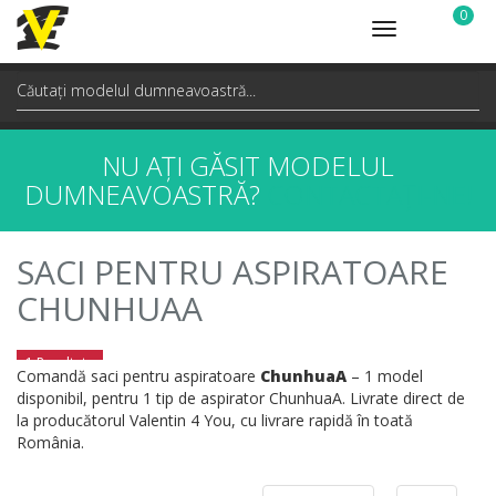
0
Toggle
navigation
NU AȚI GĂSIT MODELUL
DUMNEAVOASTRĂ?
CONTACTAȚI-NE!
SACI PENTRU ASPIRATOARE
CHUNHUAA
1 Rezultate
Comandă saci pentru aspiratoare
ChunhuaA
– 1 model
disponibil, pentru 1 tip de aspirator ChunhuaA. Livrate direct de
la producătorul Valentin 4 You, cu livrare rapidă în toată
România.