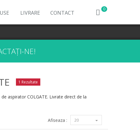
0
DUSE
LIVRARE
CONTACT
CTAȚI-NE!
TE
1 Rezultate
p de aspirator COLGATE. Livrate direct de la
Afiseaza :
20