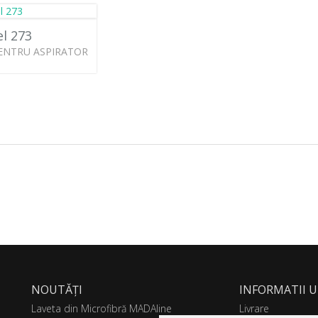
l 273
ENTRU ASPIRATOR
NOUTĂȚI
INFORMATII U
Laveta din Microfibră MADAline
Livrare