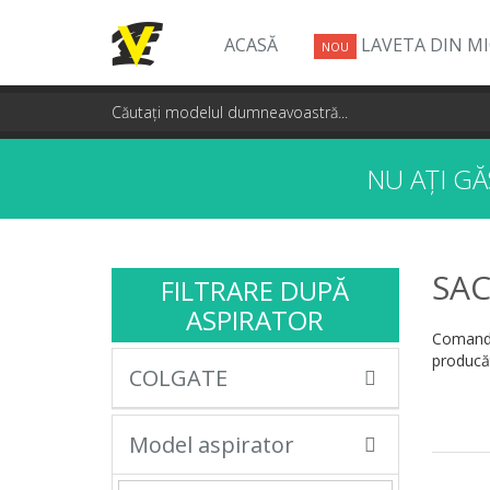
ACASĂ
LAVETA DIN M
NOU
NU AȚI G
SAC
FILTRARE DUPĂ
ASPIRATOR
Comandă
producăt
COLGATE
Model aspirator