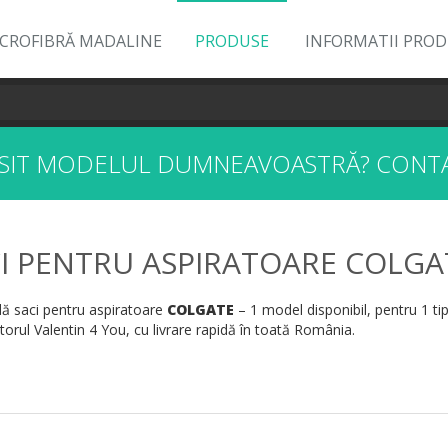
ICROFIBRĂ MADALINE
PRODUSE
INFORMATII PRO
ĂSIT MODELUL DUMNEAVOASTRĂ?
CONTA
I PENTRU ASPIRATOARE COLGA
 saci pentru aspiratoare
COLGATE
– 1 model disponibil, pentru 1 ti
orul Valentin 4 You, cu livrare rapidă în toată România.