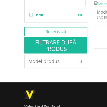
Mode
P 10
(1)
SAC P
Resetează
FILTRARE DUPĂ
PRODUS
Model produs
Valentin 4 You Prod.