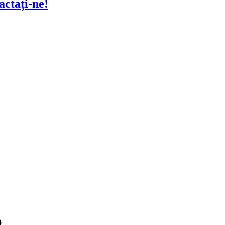
actați-ne!
O