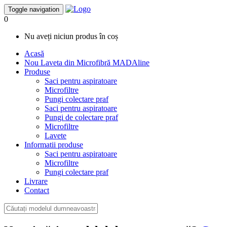
Toggle navigation
0
Nu aveți niciun produs în coș
Acasă
Nou
Laveta din Microfibră MADAline
Produse
Saci pentru aspiratoare
Microfiltre
Pungi colectare praf
Saci pentru aspiratoare
Pungi de colectare praf
Microfiltre
Lavete
Informatii produse
Saci pentru aspiratoare
Microfiltre
Pungi colectare praf
Livrare
Contact