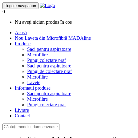
Toggle navigation
0
Nu aveți niciun produs în coș
Acasă
Nou
Laveta din Microfibră MADAline
Produse
Saci pentru aspiratoare
Microfiltre
Pungi colectare praf
Saci pentru aspiratoare
Pungi de colectare praf
Microfiltre
Lavete
Informatii produse
Saci pentru aspiratoare
Microfiltre
Pungi colectare praf
Livrare
Contact