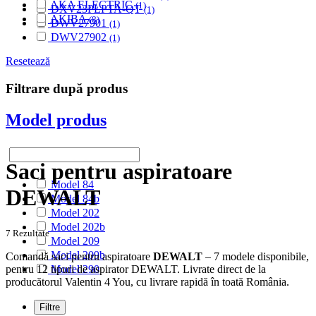
AKA ELECTRIC
(1)
DXV23PLPTA-QT
(1)
AKIBA
(8)
DWV27901
(1)
ALASKA
(28)
DWV27902
(1)
ALBATROS
(9)
ALFATEC
Resetează
(17)
ALIEN
(2)
Filtrare după produs
ALIV
(1)
ALLERGY CARE
(1)
Model produs
ALMERIA
(1)
ALPINA
(10)
ALTIC
(3)
ALTO
(12)
Saci pentru aspiratoare
ALTUS
(1)
Model 84
AMADIS
(5)
DEWALT
Model 84b
AMROS
(1)
Model 202
AMSTAR
(2)
Model 202b
AMSTERDAM
(2)
7 Rezultate
Model 209
AMSTRAD
(7)
Model 209b
Comandă saci pentru aspiratoare
DEWALT
– 7 modele disponibile,
ANTECH
(2)
pentru 12 tipuri de aspirator DEWALT. Livrate direct de la
Model 290
APL
(3)
producătorul Valentin 4 You, cu livrare rapidă în toată România.
AQUA VAC
(3)
AR-TECH
(3)
Filtre
ARC-EN-CIEL
(6)