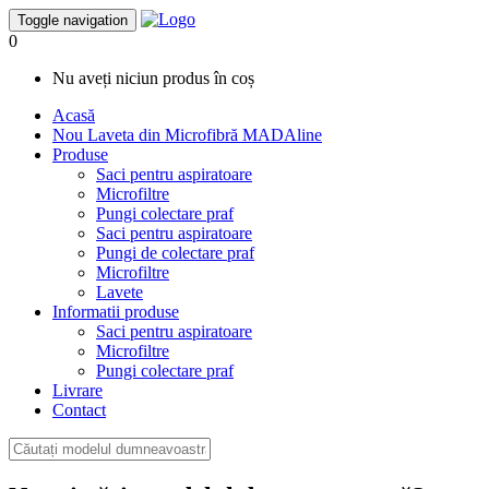
Toggle navigation
0
Nu aveți niciun produs în coș
Acasă
Nou
Laveta din Microfibră MADAline
Produse
Saci pentru aspiratoare
Microfiltre
Pungi colectare praf
Saci pentru aspiratoare
Pungi de colectare praf
Microfiltre
Lavete
Informatii produse
Saci pentru aspiratoare
Microfiltre
Pungi colectare praf
Livrare
Contact