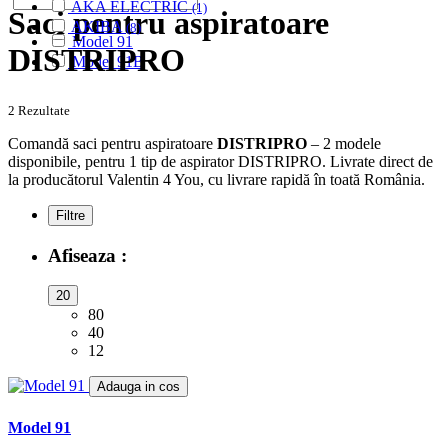
AKA ELECTRIC
(1)
Saci pentru aspiratoare
AKIBA
(8)
Model 91
ALASKA
(28)
DISTRIPRO
Model 91B
ALBATROS
(9)
ALFATEC
(17)
ALIEN
(2)
2 Rezultate
ALIV
(1)
Comandă saci pentru aspiratoare
DISTRIPRO
– 2 modele
ALLERGY CARE
(1)
disponibile, pentru 1 tip de aspirator DISTRIPRO. Livrate direct de
ALMERIA
(1)
la producătorul Valentin 4 You, cu livrare rapidă în toată România.
ALPINA
(10)
ALTIC
(3)
Filtre
ALTO
(12)
ALTUS
(1)
Afiseaza :
AMADIS
(5)
AMROS
(1)
20
AMSTAR
(2)
80
AMSTERDAM
(2)
40
AMSTRAD
(7)
12
ANTECH
(2)
APL
Adauga in cos
(3)
AQUA VAC
(3)
AR-TECH
Model 91
(3)
ARC-EN-CIEL
(6)