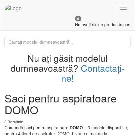
Toggl
naviga
0
Nu aveți niciun produs în coș
Nu ați găsit modelul
dumneavoastră?
Contactați-
ne!
Saci pentru aspiratoare
DOMO
3 Rezultate
Comandă saci pentru aspiratoare
DOMO
– 3 modele disponibile,
pentru 4 tipuri de aspirator DOMO. Livrate direct de la