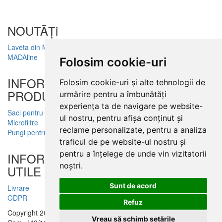
NOUTĂȚi
Laveta din Microfibră
MADAline
Folosim cookie-uri
INFORMATII
Folosim cookie-uri și alte tehnologii de
PRODUSE
urmărire pentru a îmbunătăți
experiența ta de navigare pe website-
Saci pentru aspirator
ul nostru, pentru afișa conținut și
Microfiltre
reclame personalizate, pentru a analiza
Pungi pentru colectare praf
traficul de pe website-ul nostru și
pentru a înțelege de unde vin vizitatorii
INFORMATII
noștri.
UTILE
Sunt de acord
Livrare
GDPR
Refuz
Copyright 2005-2026 Valentin 4 You Prod, CUI: RO1579181, Reg.
Vreau să schimb setările