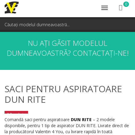
0
Toggle
navigation
NU AȚI GĂSIT MODELUL
DUMNEAVOASTRĂ?
CONTACTAȚI-NE!
SACI PENTRU ASPIRATOARE
DUN RITE
2 Rezultate
Comandă saci pentru aspiratoare
DUN RITE
– 2 modele
disponibile, pentru 1 tip de aspirator DUN RITE. Livrate direct de
la producătorul Valentin 4 You, cu livrare rapidă în toată