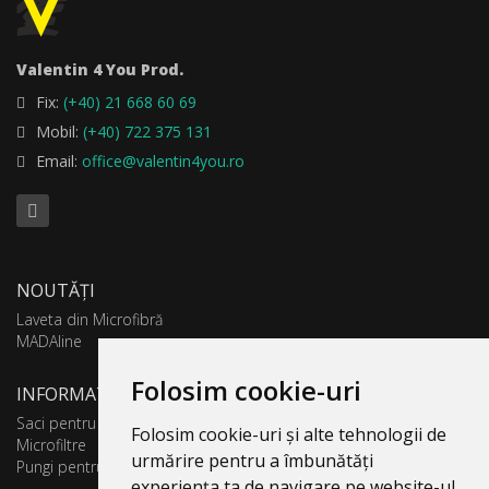
Valentin 4 You Prod.
Fix:
(+40) 21 668 60 69
Mobil:
(+40) 722 375 131
Email:
office@valentin4you.ro
NOUTĂȚI
Laveta din Microfibră
MADAline
Folosim cookie-uri
INFORMATII PRODUSE
Saci pentru aspirator
Folosim cookie-uri și alte tehnologii de
Microfiltre
urmărire pentru a îmbunătăți
Pungi pentru colectare praf
experiența ta de navigare pe website-ul