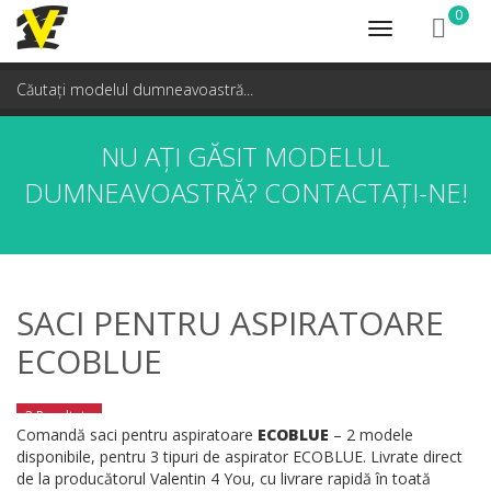
0
Toggle
navigation
NU AȚI GĂSIT MODELUL
DUMNEAVOASTRĂ?
CONTACTAȚI-NE!
SACI PENTRU ASPIRATOARE
ECOBLUE
2 Rezultate
Comandă saci pentru aspiratoare
ECOBLUE
– 2 modele
disponibile, pentru 3 tipuri de aspirator ECOBLUE. Livrate direct
de la producătorul Valentin 4 You, cu livrare rapidă în toată