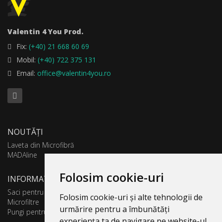
Valentin 4 You Prod.
Fix:
(+40) 21 668 60 69
Mobil:
(+40) 722 375 131
Email:
office@valentin4you.ro
NOUTĂȚI
Laveta din Microfibră
MADAline
Folosim cookie-uri
INFORMATII PRODUSE
Saci pentru aspirator
Folosim cookie-uri și alte tehnologii de
Microfiltre
urmărire pentru a îmbunătăți
Pungi pentru colectare praf
experiența ta de navigare pe website-ul