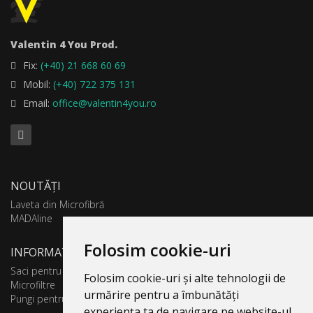
Valentin 4 You Prod.
Fix:
(+40) 21 668 60 69
Mobil:
(+40) 722 375 131
Email:
office@valentin4you.ro
NOUTĂȚI
Laveta din Microfibră
MADAline
Folosim cookie-uri
INFORMATII PRODUSE
Saci pentru aspirator
Folosim cookie-uri și alte tehnologii de
Microfiltre
urmărire pentru a îmbunătăți
Pungi pentru colectare praf
experiența ta de navigare pe website-ul