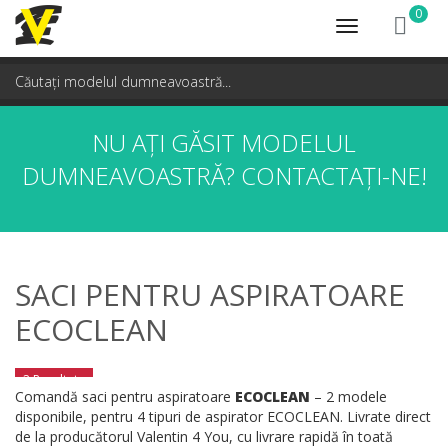
0
Toggle
navigation
NU AȚI GĂSIT MODELUL
DUMNEAVOASTRĂ?
CONTACTAȚI-NE!
SACI PENTRU ASPIRATOARE
ECOCLEAN
2 Rezultate
Comandă saci pentru aspiratoare
ECOCLEAN
– 2 modele
disponibile, pentru 4 tipuri de aspirator ECOCLEAN. Livrate direct
de la producătorul Valentin 4 You, cu livrare rapidă în toată