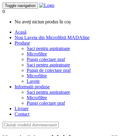
Toggle navigation
0
Nu aveți niciun produs în coș
Acasă
Nou
Laveta din Microfibră MADAline
Produse
Saci pentru aspiratoare
Microfiltre
Pungi colectare praf
Saci pentru aspiratoare
Pungi de colectare praf
Microfiltre
Lavete
Informatii produse
Saci pentru aspiratoare
Microfiltre
Pungi colectare praf
Livrare
Contact