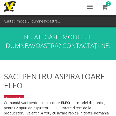
0
Toggle
navigation
NU AȚI GĂSIT MODELUL
DUMNEAVOASTRĂ?
CONTACTAȚI-NE!
SACI PENTRU ASPIRATOARE
ELFO
1 Rezultate
Comandă saci pentru aspiratoare
ELFO
– 1 model disponibil,
pentru 2 tipuri de aspirator ELFO. Livrate direct de la
producătorul Valentin 4 You, cu livrare rapidă în toată România.