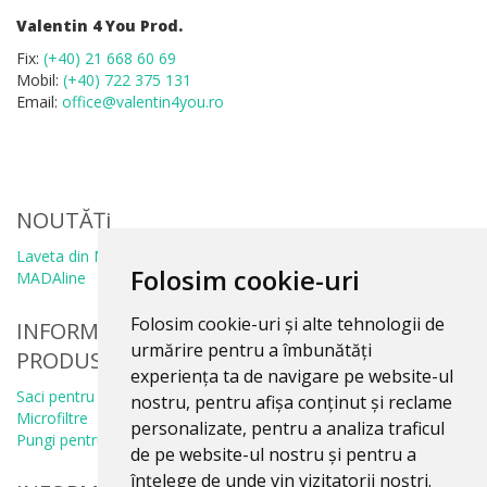
Valentin 4 You Prod.
Fix:
(+40) 21 668 60 69
Mobil:
(+40) 722 375 131
Email:
office@valentin4you.ro
NOUTĂȚi
Laveta din Microfibră
Folosim cookie-uri
MADAline
Folosim cookie-uri și alte tehnologii de
INFORMATII
urmărire pentru a îmbunătăți
PRODUSE
experiența ta de navigare pe website-ul
Saci pentru aspirator
nostru, pentru afișa conținut și reclame
Microfiltre
personalizate, pentru a analiza traficul
Pungi pentru colectare praf
de pe website-ul nostru și pentru a
înțelege de unde vin vizitatorii noștri.