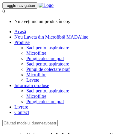
Toggle navigation
0
Nu aveți niciun produs în coș
Acasă
Nou
Laveta din Microfibră MADAline
Produse
Saci pentru aspiratoare
Microfiltre
Pungi colectare praf
Saci pentru aspiratoare
Pungi de colectare praf
Microfiltre
Lavete
Informatii produse
Saci pentru aspiratoare
Microfiltre
Pungi colectare praf
Livrare
Contact