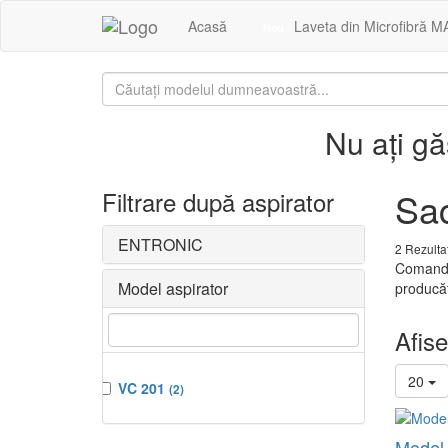
Acasă
Laveta din Microfibră M
Nou
Nu ați g
Sac
Filtrare după aspirator
ENTRONIC
2 Rezulta
Comandă
Model aspirator
producăt
Afise
20
VC 201
(2)
Model