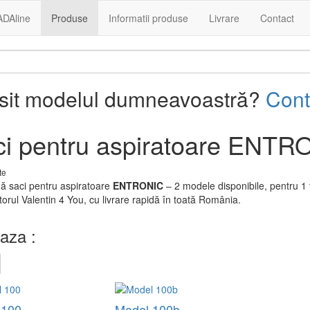
ADAline
Produse
Informatii produse
Livrare
Contact
ăsit modelul dumneavoastră?
Cont
i pentru aspiratoare ENTR
te
 saci pentru aspiratoare
ENTRONIC
– 2 modele disponibile, pentru 1 
orul Valentin 4 You, cu livrare rapidă în toată România.
aza :
 100
Model 100b