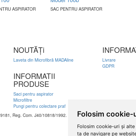
NTRU ASPIRATOR
SAC PENTRU ASPIRATOR
NOUTĂȚi
INFORMAT
Laveta din Microfibră MADAline
Livrare
GDPR
INFORMATII
PRODUSE
Saci pentru aspirator
Microfiltre
Pungi pentru colectare praf
Folosim cookie-u
9181, Reg. Com. J40/10818/1992. Toate drepturile rezervate.
Folosim cookie-uri și alt
ta de navigare pe website