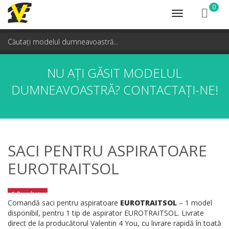
0
Toggle
navigation
NU AȚI GĂSIT MODELUL
DUMNEAVOASTRĂ?
CONTACTAȚI-NE!
SACI PENTRU ASPIRATOARE
EUROTRAITSOL
1 Rezultate
Comandă saci pentru aspiratoare
EUROTRAITSOL
– 1 model
disponibil, pentru 1 tip de aspirator EUROTRAITSOL. Livrate
direct de la producătorul Valentin 4 You, cu livrare rapidă în toată