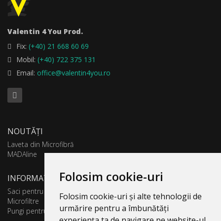
Valentin 4 You Prod.
Fix:
(+40) 21 668 60 69
Mobil:
(+40) 722 375 131
Email:
office@valentin4you.ro
NOUTĂȚI
Laveta din Microfibră
MADAline
Folosim cookie-uri
INFORMATII PRODUSE
Saci pentru aspirator
Folosim cookie-uri și alte tehnologii de
Microfiltre
urmărire pentru a îmbunătăți
Pungi pentru colectare praf
experiența ta de navigare pe website-ul