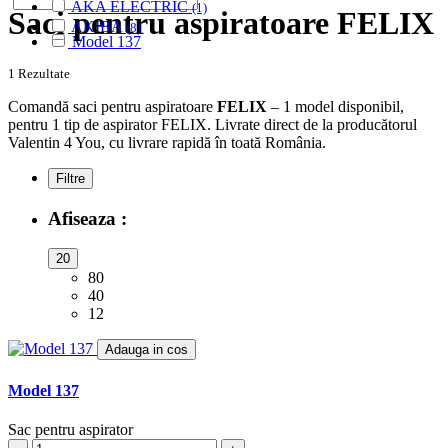
AKA ELECTRIC
(1)
Saci pentru aspiratoare FELIX
AKIBA
(8)
Model 137
ALASKA
(28)
ALBATROS
(9)
1 Rezultate
ALFATEC
(17)
ALIEN
Comandă saci pentru aspiratoare
FELIX
– 1 model disponibil,
(2)
pentru 1 tip de aspirator FELIX. Livrate direct de la producătorul
ALIV
(1)
Valentin 4 You, cu livrare rapidă în toată România.
ALLERGY CARE
(1)
ALMERIA
(1)
Filtre
ALPINA
(10)
ALTIC
(3)
Afiseaza :
ALTO
(12)
ALTUS
(1)
20
AMADIS
(5)
80
AMROS
(1)
40
AMSTAR
(2)
12
AMSTERDAM
(2)
AMSTRAD
(7)
Adauga in cos
ANTECH
(2)
APL
(3)
Model 137
AQUA VAC
(3)
AR-TECH
(3)
Sac pentru aspirator
ARC-EN-CIEL
(6)