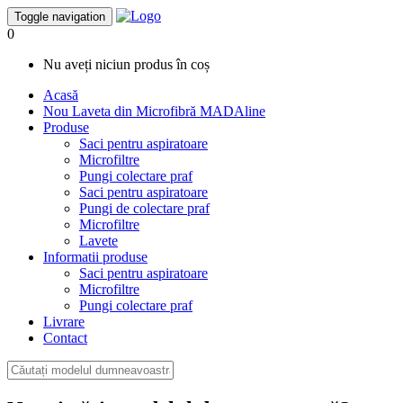
Toggle navigation
0
Nu aveți niciun produs în coș
Acasă
Nou
Laveta din Microfibră MADAline
Produse
Saci pentru aspiratoare
Microfiltre
Pungi colectare praf
Saci pentru aspiratoare
Pungi de colectare praf
Microfiltre
Lavete
Informatii produse
Saci pentru aspiratoare
Microfiltre
Pungi colectare praf
Livrare
Contact