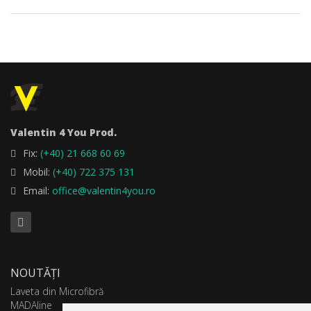
Valentin 4 You Prod.
Fix:
(+40) 21 668 60 69
Mobil:
(+40) 722 375 131
Email:
office@valentin4you.ro
NOUTĂȚI
Laveta din Microfibră
MADAline