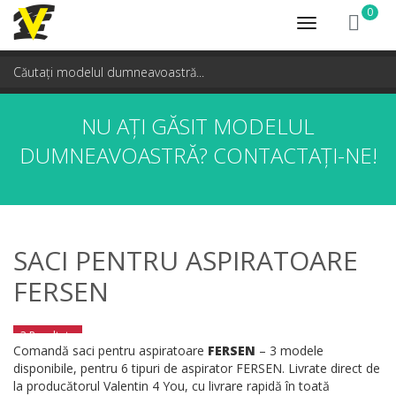
0
Toggle
navigation
NU AȚI GĂSIT MODELUL
DUMNEAVOASTRĂ?
CONTACTAȚI-NE!
SACI PENTRU ASPIRATOARE
FERSEN
3 Rezultate
Comandă saci pentru aspiratoare
FERSEN
– 3 modele
disponibile, pentru 6 tipuri de aspirator FERSEN. Livrate direct de
la producătorul Valentin 4 You, cu livrare rapidă în toată