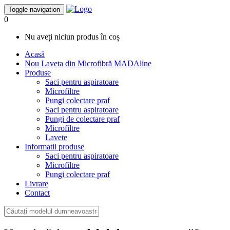
Toggle navigation
0
Nu aveți niciun produs în coș
Acasă
Nou
Laveta din Microfibră MADAline
Produse
Saci pentru aspiratoare
Microfiltre
Pungi colectare praf
Saci pentru aspiratoare
Pungi de colectare praf
Microfiltre
Lavete
Informatii produse
Saci pentru aspiratoare
Microfiltre
Pungi colectare praf
Livrare
Contact