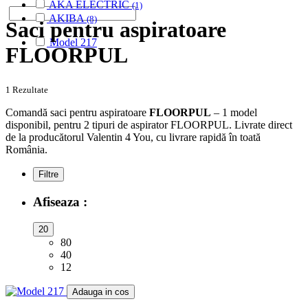
AKA ELECTRIC
(1)
AKIBA
(8)
Saci pentru aspiratoare
ALASKA
(28)
Model 217
ALBATROS
(9)
FLOORPUL
ALFATEC
(17)
ALIEN
(2)
ALIV
(1)
1 Rezultate
ALLERGY CARE
(1)
Comandă saci pentru aspiratoare
FLOORPUL
– 1 model
ALMERIA
(1)
disponibil, pentru 2 tipuri de aspirator FLOORPUL. Livrate direct
ALPINA
(10)
de la producătorul Valentin 4 You, cu livrare rapidă în toată
ALTIC
(3)
România.
ALTO
(12)
ALTUS
(1)
Filtre
AMADIS
(5)
AMROS
(1)
Afiseaza :
AMSTAR
(2)
AMSTERDAM
(2)
20
AMSTRAD
(7)
80
ANTECH
(2)
40
APL
(3)
12
AQUA VAC
(3)
Adauga in cos
AR-TECH
(3)
ARC-EN-CIEL
(6)