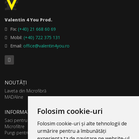
Valentin 4 You Prod.
Fix:
(+40) 21 668 60 69
Mobil:
(+40) 722 375 131
Email:
office@valentin4you.ro
NOUTĂȚI
Laveta din Microfibră
MADAline
Folosim cookie-uri
INFORMATII PRODUSE
Saci pentru aspirator
Folosim cookie-uri și alte tehnologii de
Microfiltre
urmărire pentru a îmbunătăți
Pungi pentru colectare praf
experiența ta de navigare pe website-ul