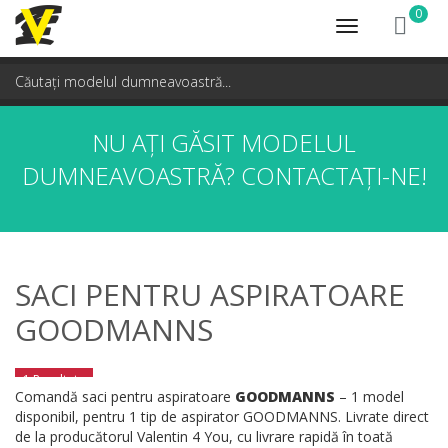
0
Toggle
navigation
NU AȚI GĂSIT MODELUL
DUMNEAVOASTRĂ?
CONTACTAȚI-NE!
SACI PENTRU ASPIRATOARE
GOODMANNS
1 Rezultate
Comandă saci pentru aspiratoare
GOODMANNS
– 1 model
disponibil, pentru 1 tip de aspirator GOODMANNS. Livrate direct
de la producătorul Valentin 4 You, cu livrare rapidă în toată