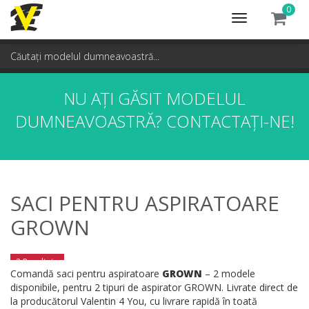
0
Toggle
navigation
NU AȚI GĂSIT MODELUL
DUMNEAVOASTRĂ?
CONTACTAȚI-NE!
SACI PENTRU ASPIRATOARE
GROWN
2 Rezultate
Comandă saci pentru aspiratoare
GROWN
– 2 modele
disponibile, pentru 2 tipuri de aspirator GROWN. Livrate direct de
la producătorul Valentin 4 You, cu livrare rapidă în toată