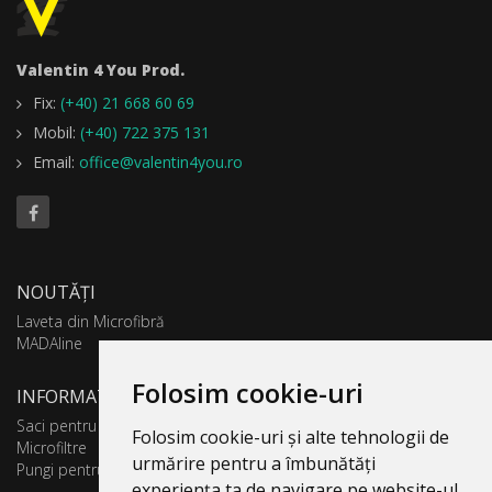
Valentin 4 You Prod.
Fix:
(+40) 21 668 60 69
Mobil:
(+40) 722 375 131
Email:
office@valentin4you.ro
NOUTĂȚI
Laveta din Microfibră
MADAline
Folosim cookie-uri
INFORMATII PRODUSE
Saci pentru aspirator
Folosim cookie-uri și alte tehnologii de
Microfiltre
urmărire pentru a îmbunătăți
Pungi pentru colectare praf
experiența ta de navigare pe website-ul