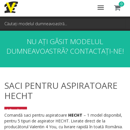
0
Toggle
navigation
NU AȚI GĂSIT MODELUL
DUMNEAVOASTRĂ?
CONTACTAȚI-NE!
SACI PENTRU ASPIRATOARE
HECHT
1 Rezultate
Comandă saci pentru aspiratoare
HECHT
– 1 model disponibil,
pentru 5 tipuri de aspirator HECHT. Livrate direct de la
producătorul Valentin 4 You, cu livrare rapidă în toată România.