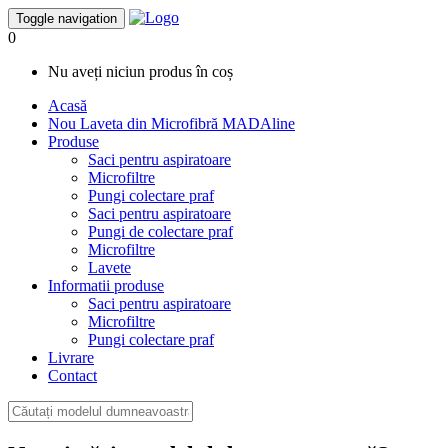
Toggle navigation
0
Nu aveți niciun produs în coș
Acasă
Nou
Laveta din Microfibră MADAline
Produse
Saci pentru aspiratoare
Microfiltre
Pungi colectare praf
Saci pentru aspiratoare
Pungi de colectare praf
Microfiltre
Lavete
Informatii produse
Saci pentru aspiratoare
Microfiltre
Pungi colectare praf
Livrare
Contact