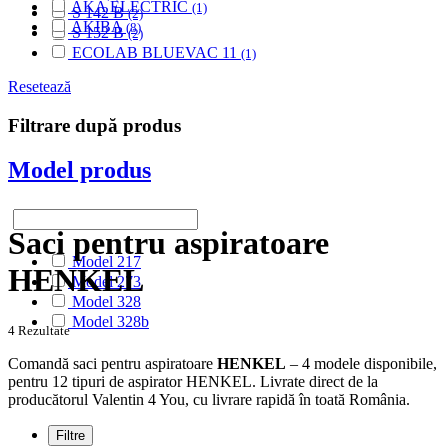
AKA ELECTRIC
(1)
S 142 B
(2)
AKIBA
(8)
S 152 B
(2)
ALASKA
(28)
ECOLAB BLUEVAC 11
(1)
ALBATROS
(9)
ALFATEC
Resetează
(17)
ALIEN
(2)
Filtrare după produs
ALIV
(1)
ALLERGY CARE
(1)
Model produs
ALMERIA
(1)
ALPINA
(10)
ALTIC
(3)
ALTO
(12)
Saci pentru aspiratoare
ALTUS
(1)
Model 217
AMADIS
(5)
HENKEL
Model 273
AMROS
(1)
Model 328
AMSTAR
(2)
Model 328b
AMSTERDAM
(2)
4 Rezultate
AMSTRAD
(7)
Comandă saci pentru aspiratoare
HENKEL
– 4 modele disponibile,
ANTECH
(2)
pentru 12 tipuri de aspirator HENKEL. Livrate direct de la
APL
(3)
producătorul Valentin 4 You, cu livrare rapidă în toată România.
AQUA VAC
(3)
AR-TECH
(3)
Filtre
ARC-EN-CIEL
(6)