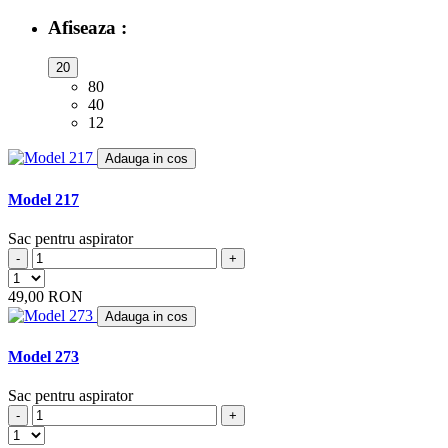
ARCELIK
(3)
Afiseaza :
ARCTIC
(4)
ARENA
(1)
20
ARGOS
(5)
80
ARIETE
(8)
40
ARLETT
(1)
12
ARNO
(1)
ASLOSAREF
Adauga in cos
(1)
ASPIWASH
(1)
ATLANTA
Model 217
(4)
ATOMIC
(2)
BAUKNECHT
Sac pentru aspirator
(4)
BAUR
-
+
(4)
BAUR VERSAND
(4)
49,00 RON
BEAM
(6)
Adauga in cos
BEKO
(19)
BERTON
(1)
Model 273
BERYL
(2)
BEST ELECTRIC
(2)
Sac pentru aspirator
BESTRON
(17)
-
+
BETRON
(10)
BETRONIC
(1)