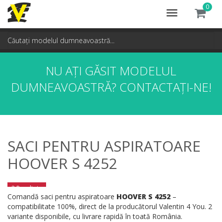
0
Toggle
navigation
NU AȚI GĂSIT MODELUL
DUMNEAVOASTRĂ?
CONTACTAȚI-NE!
SACI PENTRU ASPIRATOARE
HOOVER S 4252
2 Rezultate
Comandă saci pentru aspiratoare
HOOVER S 4252
–
compatibilitate 100%, direct de la producătorul Valentin 4 You. 2
variante disponibile, cu livrare rapidă în toată România.