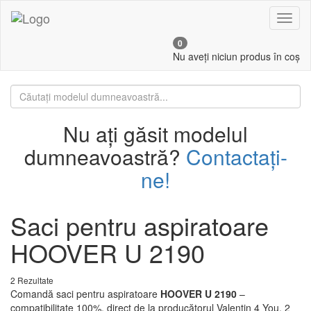
Toggl
naviga
0
Nu aveți niciun produs în coș
Nu ați găsit modelul
dumneavoastră?
Contactați-
ne!
Saci pentru aspiratoare
HOOVER U 2190
2 Rezultate
Comandă saci pentru aspiratoare
HOOVER U 2190
–
compatibilitate 100%, direct de la producătorul Valentin 4 You. 2