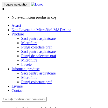
Toggle navigation
0
Nu aveți niciun produs în coș
Acasă
Nou
Laveta din Microfibră MADAline
Produse
Saci pentru aspiratoare
Microfiltre
Pungi colectare praf
Saci pentru aspiratoare
Pungi de colectare praf
Microfiltre
Lavete
Informatii produse
Saci pentru aspiratoare
Microfiltre
Pungi colectare praf
Livrare
Contact