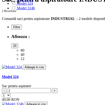
(8)
Model 324
ALASKA
(28)
Model 324b
ALBATROS
(9)
2 Rezultate
ALFATEC
(17)
ALIEN
Comandă saci pentru aspiratoare
INDUSTRIAL
– 2 modele disponibi
(2)
ALIV
(1)
Filtre
ALLERGY CARE
(1)
ALMERIA
(1)
Afiseaza :
ALPINA
(10)
ALTIC
(3)
20
ALTO
(12)
80
ALTUS
(1)
40
AMADIS
(5)
12
AMROS
(1)
AMSTAR
(2)
Adauga in cos
AMSTERDAM
(2)
AMSTRAD
(7)
Model 324
ANTECH
(2)
APL
(3)
Sac pentru aspirator
AQUA VAC
(3)
-
+
AR-TECH
(3)
ARC-EN-CIEL
(6)
49,00 RON
ARCELIK
(3)
Adauga in cos