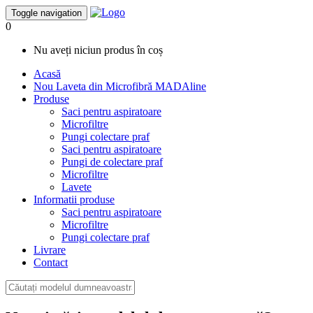
Toggle navigation
0
Nu aveți niciun produs în coș
Acasă
Nou
Laveta din Microfibră MADAline
Produse
Saci pentru aspiratoare
Microfiltre
Pungi colectare praf
Saci pentru aspiratoare
Pungi de colectare praf
Microfiltre
Lavete
Informatii produse
Saci pentru aspiratoare
Microfiltre
Pungi colectare praf
Livrare
Contact