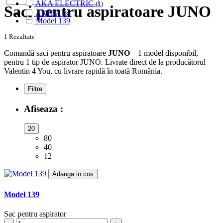
AKA ELECTRIC
(1)
Saci pentru aspiratoare JUNO
AKIBA
(8)
Model 139
ALASKA
(28)
ALBATROS
(9)
1 Rezultate
ALFATEC
(17)
ALIEN
Comandă saci pentru aspiratoare
JUNO
– 1 model disponibil,
(2)
pentru 1 tip de aspirator JUNO. Livrate direct de la producătorul
ALIV
(1)
Valentin 4 You, cu livrare rapidă în toată România.
ALLERGY CARE
(1)
ALMERIA
(1)
Filtre
ALPINA
(10)
ALTIC
(3)
Afiseaza :
ALTO
(12)
ALTUS
(1)
20
AMADIS
(5)
80
AMROS
(1)
40
AMSTAR
(2)
12
AMSTERDAM
(2)
AMSTRAD
(7)
Adauga in cos
ANTECH
(2)
APL
(3)
Model 139
AQUA VAC
(3)
AR-TECH
(3)
Sac pentru aspirator
ARC-EN-CIEL
(6)