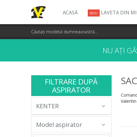
ACASĂ
LAVETA DIN M
NOU
NU AȚI G
SAC
FILTRARE DUPĂ
ASPIRATOR
Comandă
Valentin
KENTER
Model aspirator