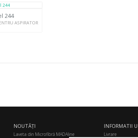
l 244
ENTRU ASPIRATOR
NOUTĂȚI
INFORMATII U
Laveta din Microfibră MADAline
Livrare