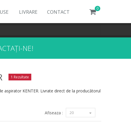
0
DUSE
LIVRARE
CONTACT
CTAȚI-NE!
R
1 Rezultate
de aspirator KENTER. Livrate direct de la producătorul
Afiseaza :
20