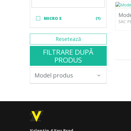
Mode
MICRO S
(1)
SAC P
Resetează
FILTRARE DUPĂ
PRODUS
Model produs
Valentin 4 You Prod.